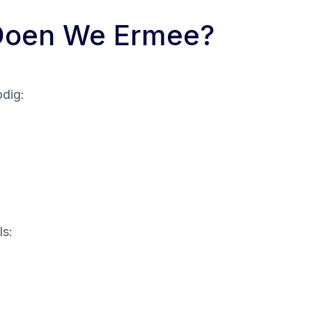
 Doen We Ermee?
dig:
ls: